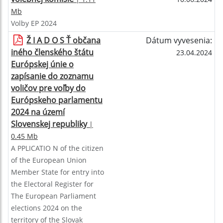
Mb
Volby EP 2024
Ž I A D O S Ť občana
Dátum vyvesenia:
iného členského štátu
23.04.2024
Európskej únie o
zapísanie do zoznamu
voličov pre voľby do
Európskeho parlamentu
2024 na území
Slovenskej republiky
|
0.45 Mb
A PPLICATIO N of the citizen
of the European Union
Member State for entry into
the Electoral Register for
The European Parliament
elections 2024 on the
territory of the Slovak