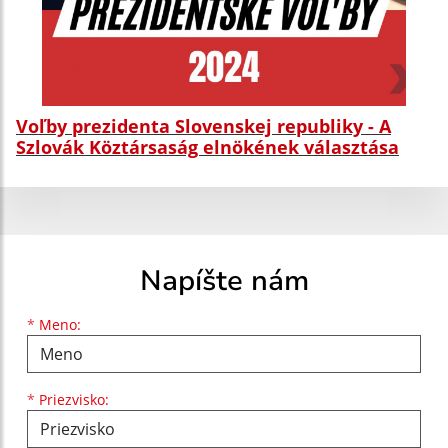
Voľby prezidenta Slovenskej republiky - A
Szlovák Köztársaság elnökének választása
Napíšte nám
Meno
Priezvisko
E-mailová adresa
*
Meno:
*
Priezvisko: