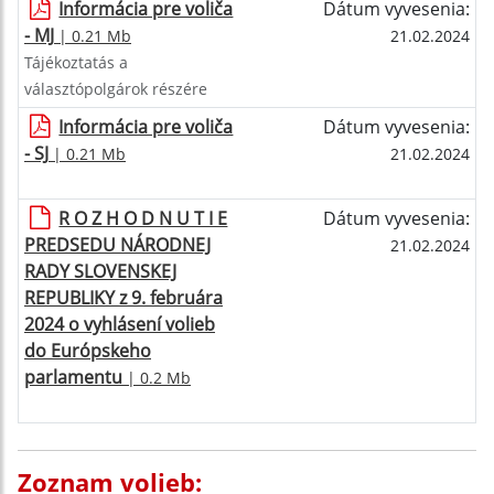
Informácia pre voliča
Dátum vyvesenia:
- MJ
| 0.21 Mb
21.02.2024
Tájékoztatás a
választópolgárok részére
Informácia pre voliča
Dátum vyvesenia:
- SJ
| 0.21 Mb
21.02.2024
R O Z H O D N U T I E
Dátum vyvesenia:
PREDSEDU NÁRODNEJ
21.02.2024
RADY SLOVENSKEJ
REPUBLIKY z 9. februára
2024 o vyhlásení volieb
do Európskeho
parlamentu
| 0.2 Mb
Zoznam volieb: