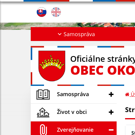
Samospráva
Oficiálne stránk
OBEC OKO
Samospráva
Ú
St
Život v obci
Zverejňovanie
S