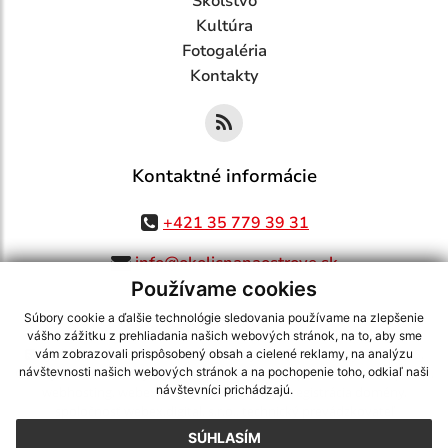
Školstvo
Kultúra
Fotogaléria
Kontakty
Kontaktné informácie
+421 35 779 39 31
info@okolicnanaostrove.sk
Používame cookies
Súbory cookie a ďalšie technológie sledovania používame na zlepšenie
vášho zážitku z prehliadania našich webových stránok, na to, aby sme
využite možnosť získavania aktuálnych informácií s využitím RSS
,
vám zobrazovali prispôsobený obsah a cielené reklamy, na analýzu
CMS systém (redakčný) systém ECHELON 2,
Mapa stránok
,
web portál
,
návštevnosti našich webových stránok a na pochopenie toho, odkiaľ naši
návštevníci prichádzajú.
webhosting
,
webex.digital, s.r.o.
,
domény
,
registrácia domény
,
spoločnosť webex.digital, s.r.o.
,
technický prevádzkovateľ
SÚHLASÍM