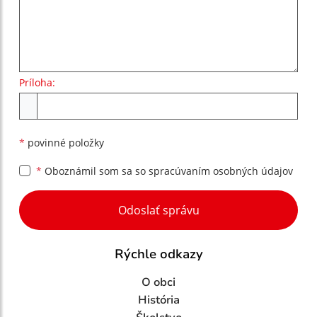
Príloha:
Príloha
*
povinné položky
*
Oboznámil som sa so
spracúvaním osobných údajov
Google reCaptcha Response
Odoslať správu
Rýchle odkazy
O obci
História