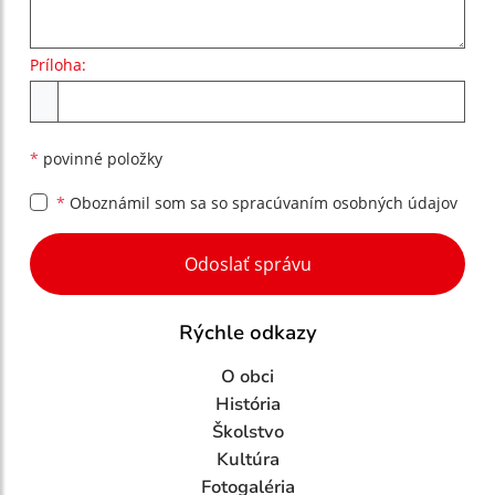
Príloha:
Príloha
*
povinné položky
*
Oboznámil som sa so
spracúvaním osobných údajov
Google reCaptcha Response
Odoslať správu
Rýchle odkazy
O obci
História
Školstvo
Kultúra
Fotogaléria