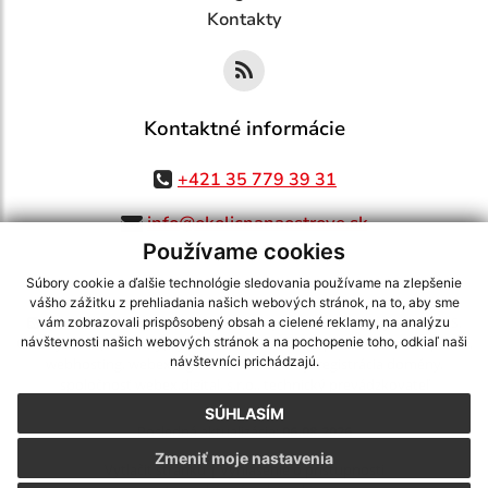
Kontakty
Kontaktné informácie
+421 35 779 39 31
info@okolicnanaostrove.sk
Používame cookies
Súbory cookie a ďalšie technológie sledovania používame na zlepšenie
vášho zážitku z prehliadania našich webových stránok, na to, aby sme
využite možnosť získavania aktuálnych informácií s využitím RSS
,
vám zobrazovali prispôsobený obsah a cielené reklamy, na analýzu
CMS systém (redakčný) systém ECHELON 2,
Mapa stránok
,
web portál
,
návštevnosti našich webových stránok a na pochopenie toho, odkiaľ naši
návštevníci prichádzajú.
webhosting
,
webex.digital, s.r.o.
,
domény
,
registrácia domény
,
spoločnosť webex.digital, s.r.o.
,
technický prevádzkovateľ
SÚHLASÍM
Posledná aktualizácia:
06.08.2026
Zmeniť moje nastavenia
Vytlačiť stránku
|
Vyhlásenie o prístupnosti