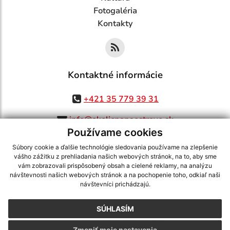
Fotogaléria
Kontakty
Kontaktné informácie
+421 35 779 39 31
info@okolicnanaostrove.sk
Používame cookies
Súbory cookie a ďalšie technológie sledovania používame na zlepšenie
vášho zážitku z prehliadania našich webových stránok, na to, aby sme
využite možnosť získavania aktuálnych informácií s využitím RSS
,
vám zobrazovali prispôsobený obsah a cielené reklamy, na analýzu
návštevnosti našich webových stránok a na pochopenie toho, odkiaľ naši
CMS systém (redakčný) systém ECHELON 2,
Mapa stránok
,
web portál
,
návštevníci prichádzajú.
webhosting
,
webex.digital, s.r.o.
,
domény
,
registrácia domény
,
spoločnosť webex.digital, s.r.o.
,
technický prevádzkovateľ
SÚHLASÍM
Posledná aktualizácia:
31.07.2026
Zmeniť moje nastavenia