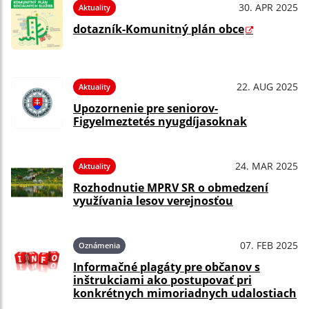
30. APR 2025
Aktuality
dotazník-Komunitný plán obce
22. AUG 2025
Aktuality
Upozornenie pre seniorov-
Figyelmeztetés nyugdíjasoknak
24. MAR 2025
Aktuality
Rozhodnutie MPRV SR o obmedzení
využívania lesov verejnosťou
07. FEB 2025
Oznámenia
Informačné plagáty pre občanov s
inštrukciami ako postupovať pri
konkrétnych mimoriadnych udalostiach