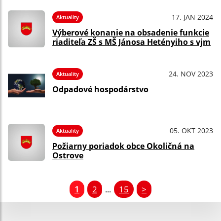
17. JAN 2024
Aktuality
Výberové konanie na obsadenie funkcie
riaditeľa ZŠ s MŠ Jánosa Hetényiho s vjm
24. NOV 2023
Aktuality
Odpadové hospodárstvo
05. OKT 2023
Aktuality
Požiarny poriadok obce Okoličná na
Ostrove
1
2
15
>
...