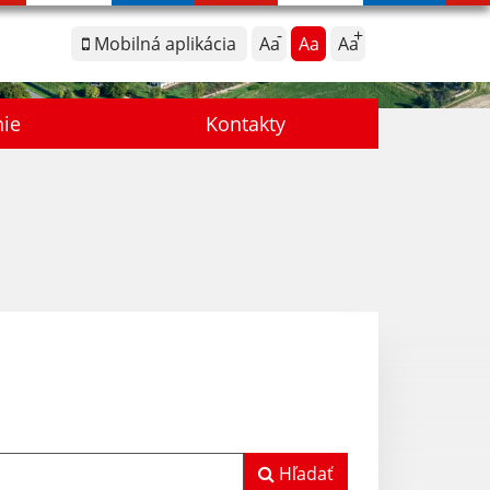
Mobilná aplikácia
Aa
Aa
Aa
nie
Kontakty
Hľadať