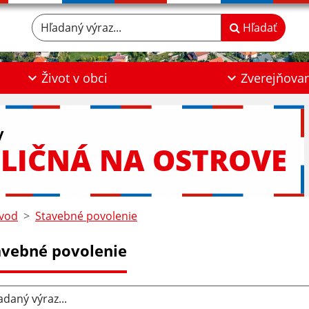
Hľadaný výraz...
Hľadať
Život v obci
Zverejňova
y
LIČNÁ NA OSTROVE
vod
Stavebné povolenie
avebné povolenie
aný výraz...