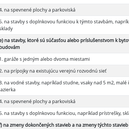
4. na spevnené plochy a parkoviská
5. na stavby s doplnkovou funkciou k týmto stavbám, naprík
sklady
e) na stavby, ktoré sú súčasťou alebo príslušenstvom k b
budovám
1. garáže s jedným alebo dvoma miestami
2. na prípojky na existujúcu verejnú rozvodnú sieť
3. na vodné stavby, napríklad studne, vsaky nad 5 m2, malé
jazierka
4. na spevnené plochy a parkoviská
5. na stavby s doplnkovou funkciou, napríklad prístrešky, sk
f) na zmeny dokončených stavieb a na zmeny týchto stavie