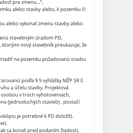
adosť pre zmenu...“,
zemku alebo stavby alebo, k pozemku či
bu alebo vykonať zmenu stavby alebo
asenú stavebným úradom PD,
, ktorými nový stavebník preukazuje, že
 zriadiť na pozemku požadovanú stavbu
racovanú podľa § 9 vyhlášky MŽP SR š.
uhu a účelu stavby. Projektová
osobou v troch vyhotoveniach,
ona (jednoduchých stavieb) , postačí
okópiu je potrebné k PD doložiť).
etí,
ak sa konali pred podaním žiadosti,