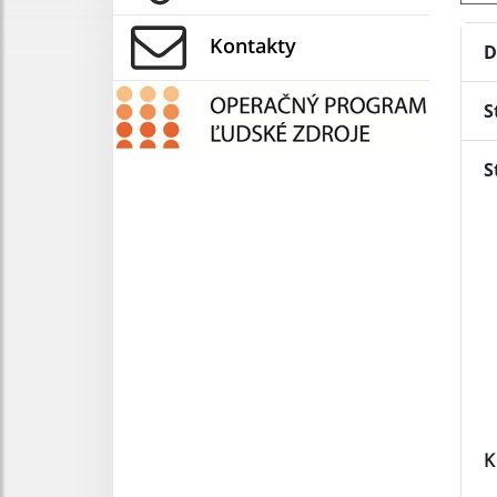
Kontakty
D
S
S
K