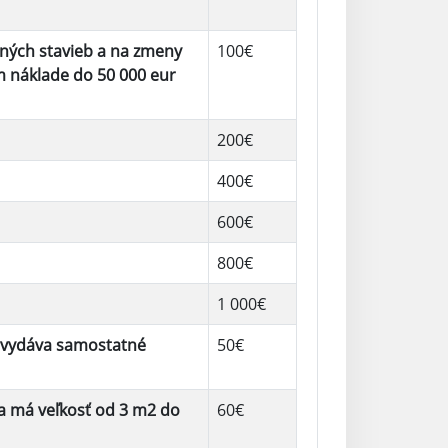
ných stavieb a na zmeny
100€
 náklade do 50 000 eur
200€
400€
600€
800€
1 000€
a vydáva samostatné
50€
ha má veľkosť od 3 m2 do
60€