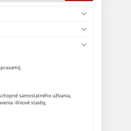
úpravami),
 schopné samostatného užívania,
venia -líniové stavby,