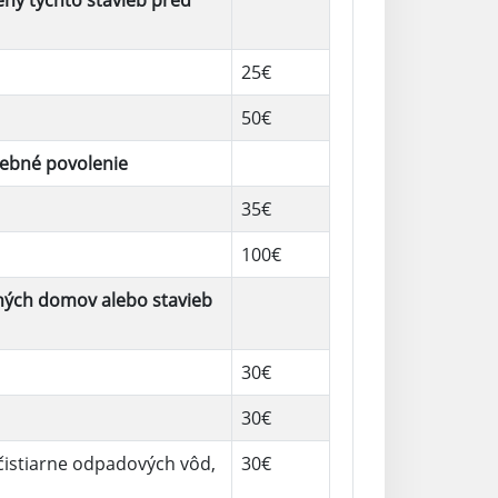
ny týchto stavieb pred
25€
50€
vebné povolenie
35€
100€
nných domov alebo stavieb
30€
30€
 čistiarne odpadových vôd,
30€