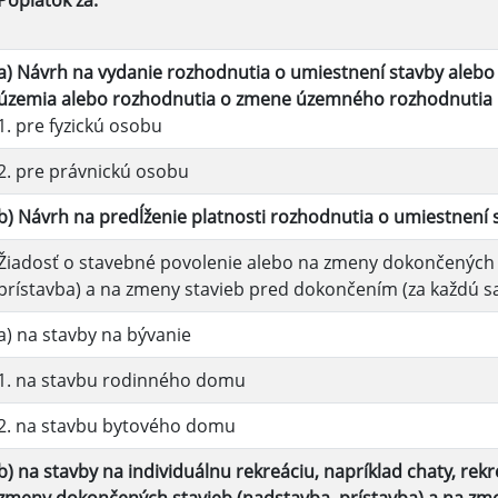
Poplatok za:
a) Návrh na vydanie rozhodnutia o umiestnení stavby alebo 
územia alebo rozhodnutia o zmene územného rozhodnutia
1. pre fyzickú osobu
2. pre právnickú osobu
b) Návrh na predĺženie platnosti rozhodnutia o umiestnení 
Žiadosť o stavebné povolenie alebo na zmeny dokončených 
prístavba) a na zmeny stavieb pred dokončením (za každú 
a) na stavby na bývanie
1. na stavbu rodinného domu
2. na stavbu bytového domu
b) na stavby na individuálnu rekreáciu, napríklad chaty, re