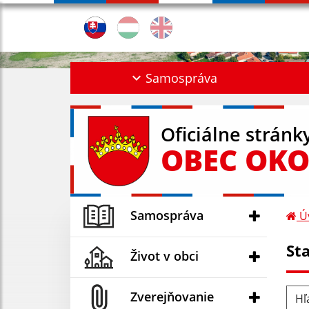
Samospráva
Oficiálne stránk
OBEC OKO
Samospráva
Ú
St
Život v obci
Hľad
Zverejňovanie