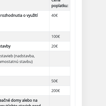
Cena
poplatku:
rozhodnutia o využití
40€
100€
stavby
20€
stavieb (nadstavba,
samostatnú stavbu)
50€
200€
kreačné domy alebo na