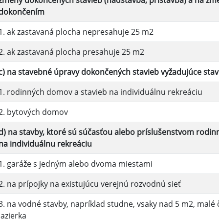
zmeny dokončených stavieb (nadstavba, prístavba) a na zme
dokončením
1. ak zastavaná plocha nepresahuje 25 m2
2. ak zastavaná plocha presahuje 25 m2
c) na stavebné úpravy dokončených stavieb vyžadujúce sta
1. rodinných domov a stavieb na individuálnu rekreáciu
2. bytových domov
d) na stavby, ktoré sú súčasťou alebo príslušenstvom rodi
na individuálnu rekreáciu
1. garáže s jedným alebo dvoma miestami
2. na prípojky na existujúcu verejnú rozvodnú sieť
3. na vodné stavby, napríklad studne, vsaky nad 5 m2, malé
jazierka