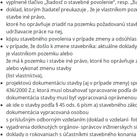
vyplnené tlačivo „žiadosť o stavebné povolenie“, resp. „ži
doklad, ktorým žiadateľ preukazuje , že je vlastníkom po
stavbe iné právo,
ktoré ho oprávňuje zriadiť na pozemku požadovanú stav
udržiavacie práce na nej,
kópiu stavebného povolenia v prípade zmeny a odsúhl
v prípade, že došlo k zmene stavebníka: aktuálne doklady
je vlastníkom pozemku alebo
že má k pozemku i stavbe iné právo, ktoré ho oprávňuje
alebo vykonať zmenu stavby
(list vlastníctva),
projektovú dokumentáciu stavby (aj v prípade zmeny) sp
436/2000 Z.z. ktorá musí obsahovať spracovanie podľa dr
dokumentácia stavby musí byť vypracovaná oprávnenou 
ak ide o stavby podľa § 45 ods. 6 písm a) stavebného zák
dokumentácia vypracovaná osobou
s príslušným odborným vzdelaním (doklad o vzdelaní- fot
vyjadrenia dotknutých orgánov- správcov inžinierskych si
doklady o rokovaniach s účastníkmi stavebného konania 