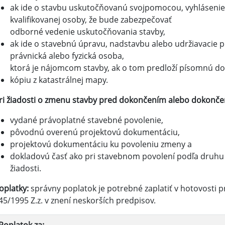
ak ide o stavbu uskutočňovanú svojpomocou, vyhláseni
kvalifikovanej osoby, že bude zabezpečovať
odborné vedenie uskutočňovania stavby,
ak ide o stavebnú úpravu, nadstavbu alebo udržiavacie 
právnická alebo fyzická osoba,
ktorá je nájomcom stavby, ak o tom predloží písomnú do
kópiu z katastrálnej mapy.
ri žiadosti o zmenu stavby pred dokončením alebo dokončen
vydané právoplatné stavebné povolenie,
pôvodnú overenú projektovú dokumentáciu,
projektovú dokumentáciu ku povoleniu zmeny a
dokladovú časť ako pri stavebnom povolení podľa druhu
žiadosti.
oplatky:
správny poplatok je potrebné zaplatiť v hotovosti p
45/1995 Z.z. v znení neskorších predpisov.