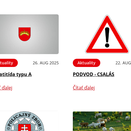
tuality
26. AUG 2025
Aktuality
22. AUG
atitída typu A
PODVOD - CSALÁS
ť ďalej
Čítať ďalej