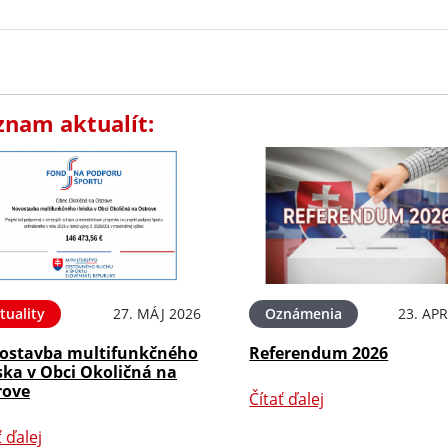
znam aktualít:
tuality
27. MÁJ 2026
Oznámenia
23. APR
ostavba multifunkčného
Referendum 2026
ska v Obci Okoličná na
rove
Čítať ďalej
ť ďalej