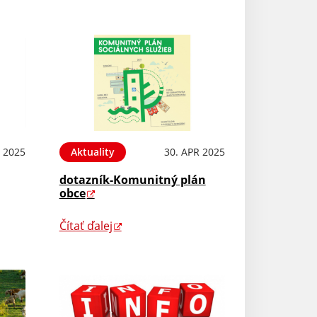
 2025
Aktuality
30. APR 2025
dotazník-Komunitný plán
obce
Čítať ďalej