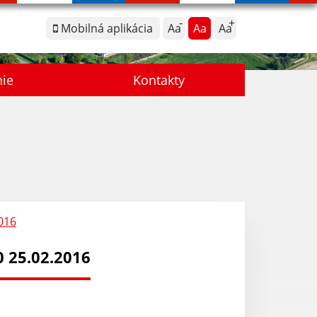
Mobilná aplikácia
Aa
Aa
Aa
nie
Kontakty
016
 25.02.2016