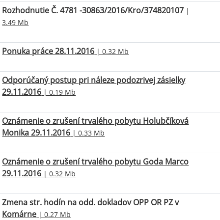
Rozhodnutie Č. 4781 -30863/2016/Kro/374820107
|
3.49 Mb
Ponuka práce 28.11.2016
| 0.32 Mb
Odporúčaný postup pri náleze podozrivej zásielky
29.11.2016
| 0.19 Mb
Oznámenie o zrušení trvalého pobytu Holubčíková
Monika 29.11.2016
| 0.33 Mb
Oznámenie o zrušení trvalého pobytu Goda Marco
29.11.2016
| 0.32 Mb
Zmena str. hodín na odd. dokladov OPP OR PZ v
Komárne
| 0.27 Mb