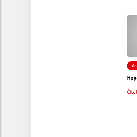
Ak
Hep
Číta