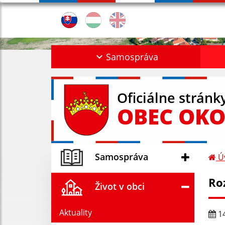
Samospráva
Oficiálne stránk
OBEC OKO
Samospráva
Ú
Ro
Život v obci
Aktuality
14