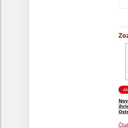
Zo
Ak
Nov
ihri
Ost
Číta