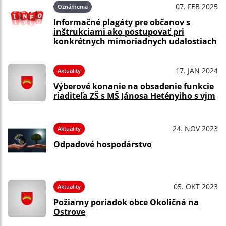
07. FEB 2025
Oznámenia
Informačné plagáty pre občanov s
inštrukciami ako postupovať pri
konkrétnych mimoriadnych udalostiach
17. JAN 2024
Aktuality
Výberové konanie na obsadenie funkcie
riaditeľa ZŠ s MŠ Jánosa Hetényiho s vjm
24. NOV 2023
Aktuality
Odpadové hospodárstvo
05. OKT 2023
Aktuality
Požiarny poriadok obce Okoličná na
Ostrove