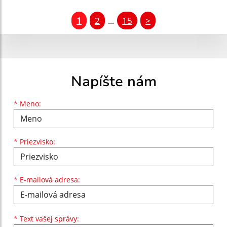
1
2
15
>
...
Napíšte nám
Meno
Priezvisko
E-mailová adresa
*
Meno:
*
Priezvisko:
*
E-mailová adresa:
Text vašej správy...
*
Text vašej správy: