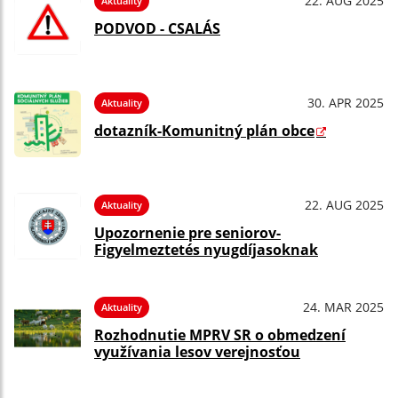
22. AUG 2025
Aktuality
PODVOD - CSALÁS
30. APR 2025
Aktuality
dotazník-Komunitný plán obce
22. AUG 2025
Aktuality
Upozornenie pre seniorov-
Figyelmeztetés nyugdíjasoknak
24. MAR 2025
Aktuality
Rozhodnutie MPRV SR o obmedzení
využívania lesov verejnosťou