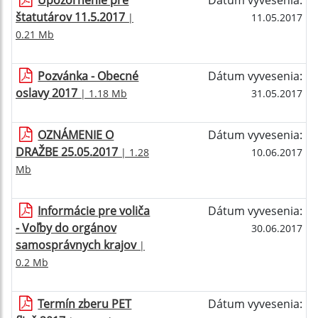
Upozornenie pre
Dátum vyvesenia:
štatutárov 11.5.2017
|
11.05.2017
0.21 Mb
Pozvánka - Obecné
Dátum vyvesenia:
oslavy 2017
| 1.18 Mb
31.05.2017
OZNÁMENIE O
Dátum vyvesenia:
DRAŽBE 25.05.2017
| 1.28
10.06.2017
Mb
Informácie pre voliča
Dátum vyvesenia:
- Voľby do orgánov
30.06.2017
samosprávnych krajov
|
0.2 Mb
Termín zberu PET
Dátum vyvesenia: