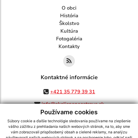
O obci
História
Školstvo
Kultúra
Fotogaléria
Kontakty
Kontaktné informácie
+421 35 779 39 31
info@okolicnanaostrove.sk
Používame cookies
Súbory cookie a ďalšie technológie sledovania používame na zlepšenie
vášho zážitku z prehliadania našich webových stránok, na to, aby sme
využite možnosť získavania aktuálnych informácií s využitím RSS
,
vám zobrazovali prispôsobený obsah a cielené reklamy, na analýzu
návštevnosti našich webových stránok a na pochopenie toho, odkiaľ naši