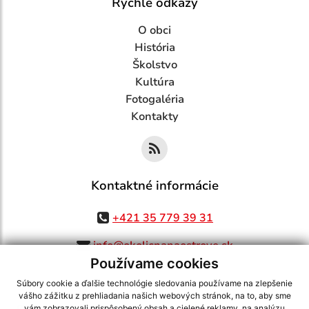
Rýchle odkazy
O obci
História
Školstvo
Kultúra
Fotogaléria
Kontakty
Kontaktné informácie
+421 35 779 39 31
info@okolicnanaostrove.sk
Používame cookies
Súbory cookie a ďalšie technológie sledovania používame na zlepšenie
vášho zážitku z prehliadania našich webových stránok, na to, aby sme
využite možnosť získavania aktuálnych informácií s využitím RSS
,
vám zobrazovali prispôsobený obsah a cielené reklamy, na analýzu