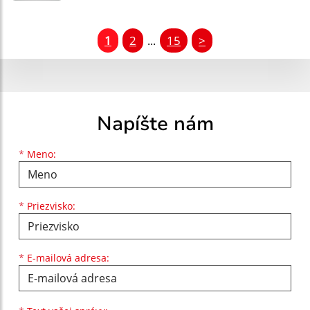
1
2
15
>
...
Napíšte nám
Meno
Priezvisko
E-mailová adresa
*
Meno:
*
Priezvisko:
*
E-mailová adresa: