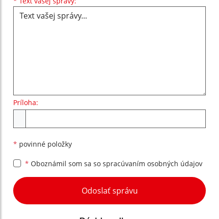
Text vašej správy...
*
Text vašej správy:
Príloha:
Príloha
*
povinné položky
*
Oboznámil som sa so
spracúvaním osobných údajov
Google reCaptcha Response
Odoslať správu