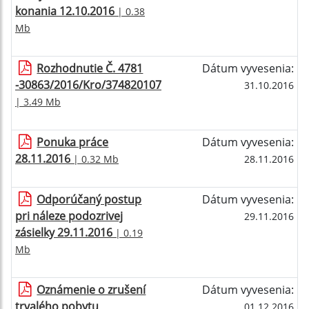
konania 12.10.2016
| 0.38
Mb
Rozhodnutie Č. 4781
Dátum vyvesenia:
-30863/2016/Kro/374820107
31.10.2016
| 3.49 Mb
Ponuka práce
Dátum vyvesenia:
28.11.2016
| 0.32 Mb
28.11.2016
Odporúčaný postup
Dátum vyvesenia:
pri náleze podozrivej
29.11.2016
zásielky 29.11.2016
| 0.19
Mb
Oznámenie o zrušení
Dátum vyvesenia:
trvalého pobytu
01.12.2016