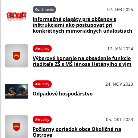
07. FEB 2025
Oznámenia
Informačné plagáty pre občanov s
inštrukciami ako postupovať pri
konkrétnych mimoriadnych udalostiach
17. JAN 2024
Aktuality
Výberové konanie na obsadenie funkcie
riaditeľa ZŠ s MŠ Jánosa Hetényiho s vjm
24. NOV 2023
Aktuality
Odpadové hospodárstvo
05. OKT 2023
Aktuality
Požiarny poriadok obce Okoličná na
Ostrove