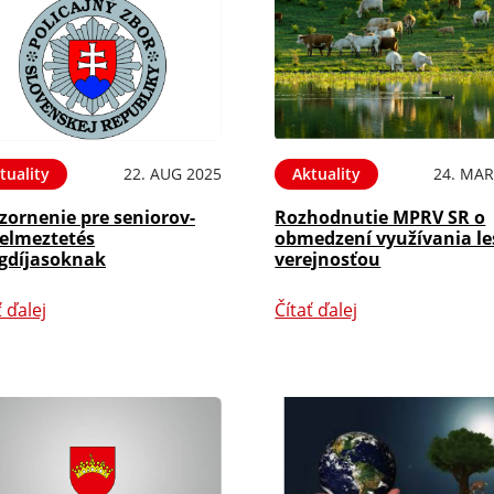
tuality
22. AUG 2025
Aktuality
24. MAR
zornenie pre seniorov-
Rozhodnutie MPRV SR o
yelmeztetés
obmedzení využívania le
gdíjasoknak
verejnosťou
ť ďalej
Čítať ďalej