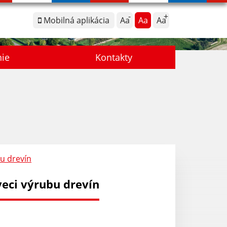
Mobilná aplikácia
Aa
Aa
Aa
nie
Kontakty
u drevín
eci výrubu drevín