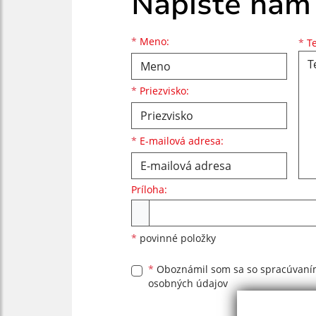
Napíšte nám
Meno
Priezvisko
E-mailová adresa
*
Meno:
*
Te
*
Priezvisko:
*
E-mailová adresa:
Príloha:
Príloha
*
povinné položky
*
Oboznámil som sa so
spracúvan
osobných údajov