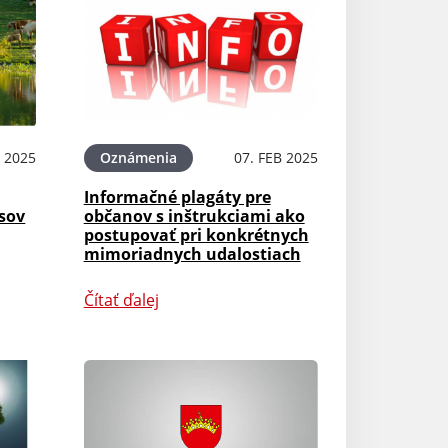
 2025
Oznámenia
07. FEB 2025
Informačné plagáty pre
sov
občanov s inštrukciami ako
postupovať pri konkrétnych
mimoriadnych udalostiach
Čítať ďalej