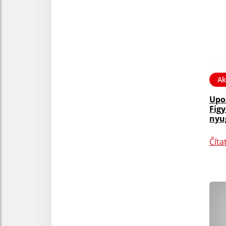
Ak
Upo
Fig
nyu
Číta