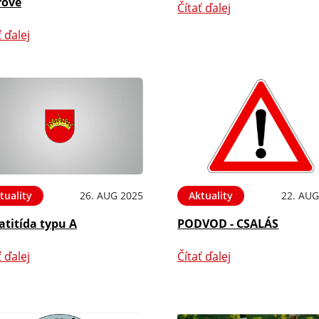
rove
Čítať ďalej
ť ďalej
tuality
26. AUG 2025
Aktuality
22. AUG
atitída typu A
PODVOD - CSALÁS
ť ďalej
Čítať ďalej