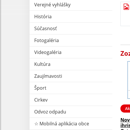
Verejné vyhlášky
História
Súčasnosť
Fotogaléria
Zo
Videogaléria
Kultúra
Zaujímavosti
Šport
Cirkev
Ak
Odvoz odpadu
Nov
☆ Mobilná aplikácia obce
ihri