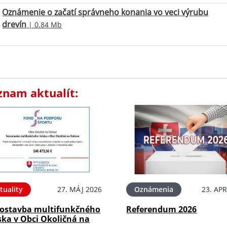
Oznámenie o začatí správneho konania vo veci výrubu
drevín
| 0.84 Mb
znam aktualít:
tuality
27. MÁJ 2026
Oznámenia
23. APR
ostavba multifunkčného
Referendum 2026
ska v Obci Okoličná na