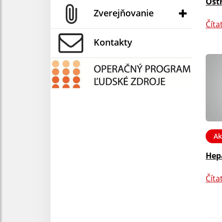
Ost
Zverejňovanie
Číta
Kontakty
Ak
Hep
Číta