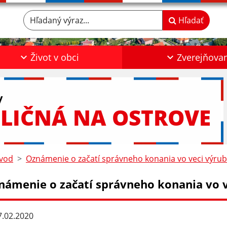
Hľadaný výraz...
Hľadať
Život v obci
Zverejňova
y
LIČNÁ NA OSTROVE
vod
Oznámenie o začatí správneho konania vo veci výrub
námenie o začatí správneho konania vo v
.02.2020