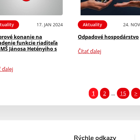
tuality
17. JAN 2024
Aktuality
24. NOV
erové konanie na
Odpadové hospodárstvo
denie funkcie riaditeľa
s MŠ Jánosa Hetényiho s
Čítať ďalej
ť ďalej
1
2
15
>
...
Rýchle odkazy