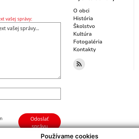
O obci
Text vašej správy...
História
xt vašej správy:
Školstvo
Kultúra
Fotogaléria
Kontakty
Google reCaptcha Response
Odoslať
ím
správu
Používame cookies