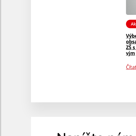
Ak
Výb
obsa
ZŠ 
vjm
Číta