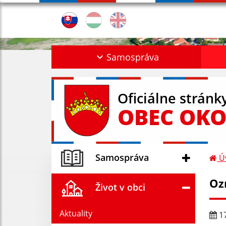
Samospráva
Oficiálne stránk
OBEC OKO
Samospráva
Ú
Oz
Život v obci
Aktuality
17