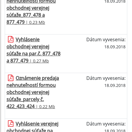
nehnuteľností formou
18.09.2018
obchodnej verejnej
súťaže_877_478 a
877_479
| 0.23 Mb
Vyhlásenie
Dátum vyvesenia:
obchodnej verejnej
18.09.2018
súťaže na par.č. 877_478
a 877_479
| 0.27 Mb
Oznámenie predaja
Dátum vyvesenia:
nehnuteľností formou
18.09.2018
obchodnej verejnej
súťaže_parcely č.
422_423_424
| 0.22 Mb
Vyhlásenie verejnej
Dátum vyvesenia:
obchodnej súťaže na
18.09.2018