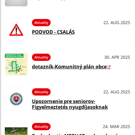
22. AUG 2025
Aktuality
PODVOD - CSALÁS
30. APR 2025
Aktuality
dotazník-Komunitný plán obce
22. AUG 2025
Aktuality
Upozornenie pre seniorov-
Figyelmeztetés nyugdíjasoknak
24. MAR 2025
Aktuality