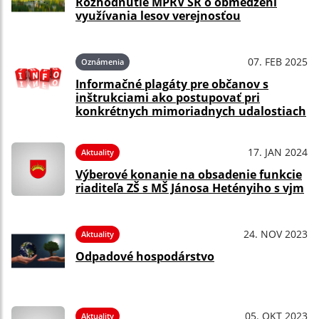
Rozhodnutie MPRV SR o obmedzení
využívania lesov verejnosťou
07. FEB 2025
Oznámenia
Informačné plagáty pre občanov s
inštrukciami ako postupovať pri
konkrétnych mimoriadnych udalostiach
17. JAN 2024
Aktuality
Výberové konanie na obsadenie funkcie
riaditeľa ZŠ s MŠ Jánosa Hetényiho s vjm
24. NOV 2023
Aktuality
Odpadové hospodárstvo
05. OKT 2023
Aktuality