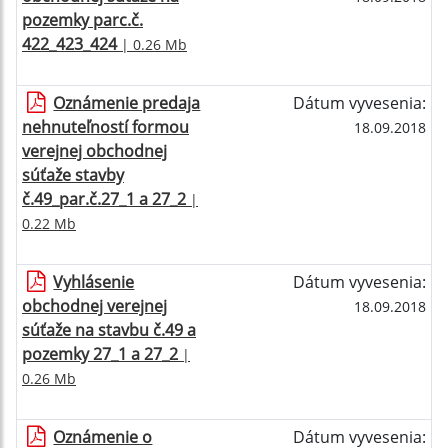
pozemky parc.č.
422_423_424
| 0.26 Mb
Oznámenie predaja
Dátum vyvesenia:
nehnuteľností formou
18.09.2018
verejnej obchodnej
súťaže stavby
č.49_par.č.27_1 a 27_2
|
0.22 Mb
Vyhlásenie
Dátum vyvesenia:
obchodnej verejnej
18.09.2018
súťaže na stavbu č.49 a
pozemky 27_1 a 27_2
|
0.26 Mb
Oznámenie o
Dátum vyvesenia: