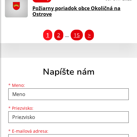
Požiarny poriadok obce Okoličná na
Ostrove
1
2
15
>
...
Napíšte nám
Meno
Priezvisko
E-mailová adresa
*
Meno:
*
Priezvisko:
*
E-mailová adresa: