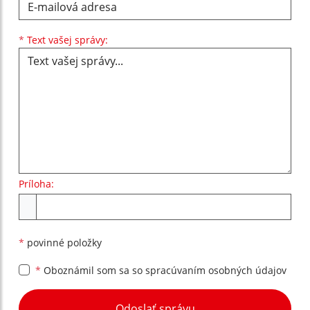
Text vašej správy...
*
Text vašej správy:
Príloha:
Príloha
*
povinné položky
*
Oboznámil som sa so
spracúvaním osobných údajov
Google reCaptcha Response
Odoslať správu