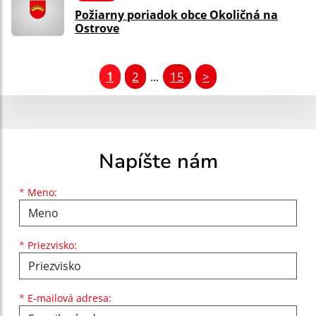
Požiarny poriadok obce Okoličná na
Ostrove
1
2
15
>
...
Napíšte nám
Meno
Priezvisko
E-mailová adresa
*
Meno:
*
Priezvisko:
*
E-mailová adresa: