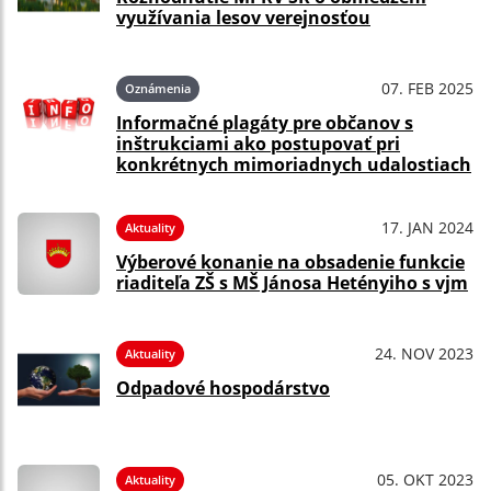
využívania lesov verejnosťou
07. FEB 2025
Oznámenia
Informačné plagáty pre občanov s
inštrukciami ako postupovať pri
konkrétnych mimoriadnych udalostiach
17. JAN 2024
Aktuality
Výberové konanie na obsadenie funkcie
riaditeľa ZŠ s MŠ Jánosa Hetényiho s vjm
24. NOV 2023
Aktuality
Odpadové hospodárstvo
05. OKT 2023
Aktuality