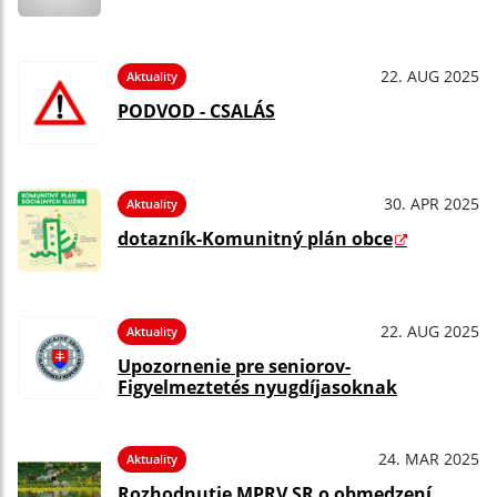
22. AUG 2025
Aktuality
PODVOD - CSALÁS
30. APR 2025
Aktuality
dotazník-Komunitný plán obce
22. AUG 2025
Aktuality
Upozornenie pre seniorov-
Figyelmeztetés nyugdíjasoknak
24. MAR 2025
Aktuality
Rozhodnutie MPRV SR o obmedzení