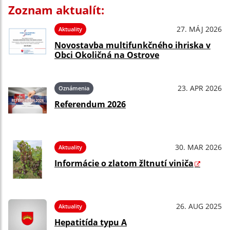
Zoznam aktualít:
27. MÁJ 2026
Aktuality
Novostavba multifunkčného ihriska v
Obci Okoličná na Ostrove
23. APR 2026
Oznámenia
Referendum 2026
30. MAR 2026
Aktuality
Informácie o zlatom žltnutí viniča
26. AUG 2025
Aktuality
Hepatitída typu A