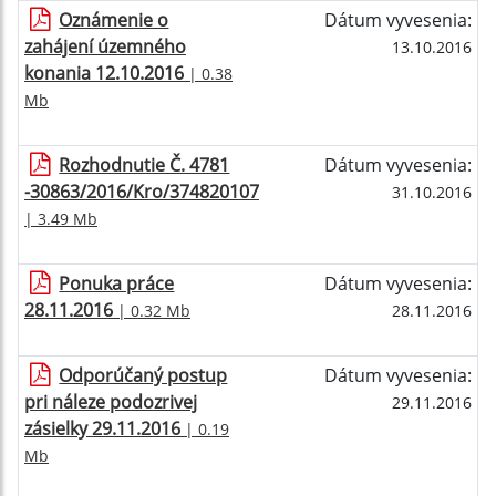
Oznámenie o
Dátum vyvesenia:
zahájení územného
13.10.2016
konania 12.10.2016
| 0.38
Mb
Rozhodnutie Č. 4781
Dátum vyvesenia:
-30863/2016/Kro/374820107
31.10.2016
| 3.49 Mb
Ponuka práce
Dátum vyvesenia:
28.11.2016
| 0.32 Mb
28.11.2016
Odporúčaný postup
Dátum vyvesenia:
pri náleze podozrivej
29.11.2016
zásielky 29.11.2016
| 0.19
Mb