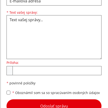
Text vašej správy...
*
Text vašej správy:
Príloha:
Príloha
*
povinné položky
*
Oboznámil som sa so
spracúvaním osobných údajov
Google reCaptcha Response
Odoslať správu