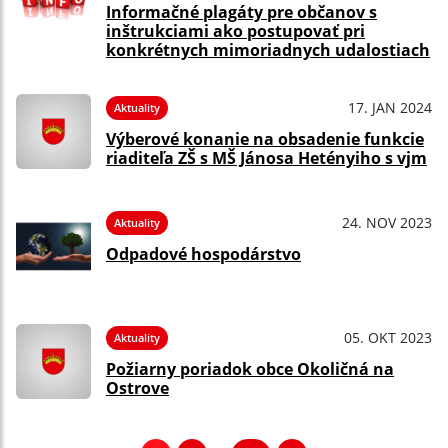
Informačné plagáty pre občanov s
inštrukciami ako postupovať pri
konkrétnych mimoriadnych udalostiach
17. JAN 2024
Aktuality
Výberové konanie na obsadenie funkcie
riaditeľa ZŠ s MŠ Jánosa Hetényiho s vjm
24. NOV 2023
Aktuality
Odpadové hospodárstvo
05. OKT 2023
Aktuality
Požiarny poriadok obce Okoličná na
Ostrove