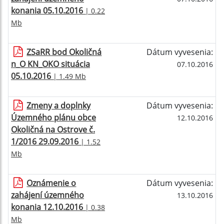
konania 05.10.2016
| 0.22
Mb
ZSaRR bod Okoličná
Dátum vyvesenia:
n_O KN_OKO situácia
07.10.2016
05.10.2016
| 1.49 Mb
Zmeny a doplnky
Dátum vyvesenia:
Územného plánu obce
12.10.2016
Okoličná na Ostrove č.
1/2016 29.09.2016
| 1.52
Mb
Oznámenie o
Dátum vyvesenia:
zahájení územného
13.10.2016
konania 12.10.2016
| 0.38
Mb