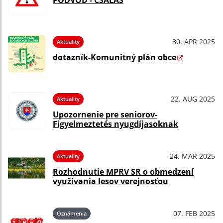
PODVOD - CSALÁS
30. APR 2025
Aktuality
dotazník-Komunitný plán obce
22. AUG 2025
Aktuality
Upozornenie pre seniorov-
Figyelmeztetés nyugdíjasoknak
24. MAR 2025
Aktuality
Rozhodnutie MPRV SR o obmedzení
využívania lesov verejnosťou
07. FEB 2025
Oznámenia