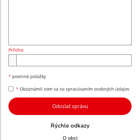
Príloha:
Príloha
*
povinné položky
*
Oboznámil som sa so
spracúvaním osobných údajov
Google reCaptcha Response
Odoslať správu
Rýchle odkazy
O obci