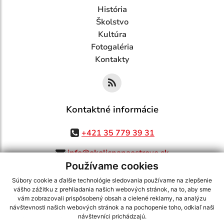
História
Školstvo
Kultúra
Fotogaléria
Kontakty
Kontaktné informácie
+421 35 779 39 31
info@okolicnanaostrove.sk
Používame cookies
Súbory cookie a ďalšie technológie sledovania používame na zlepšenie
vášho zážitku z prehliadania našich webových stránok, na to, aby sme
využite možnosť získavania aktuálnych informácií s využitím RSS
,
vám zobrazovali prispôsobený obsah a cielené reklamy, na analýzu
CMS systém (redakčný) systém ECHELON 2,
Mapa stránok
,
web portál
,
návštevnosti našich webových stránok a na pochopenie toho, odkiaľ naši
návštevníci prichádzajú.
webhosting
,
webex.digital, s.r.o.
,
domény
,
registrácia domény
,