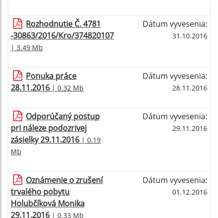
Rozhodnutie Č. 4781
Dátum vyvesenia:
-30863/2016/Kro/374820107
31.10.2016
| 3.49 Mb
Ponuka práce
Dátum vyvesenia:
28.11.2016
| 0.32 Mb
28.11.2016
Odporúčaný postup
Dátum vyvesenia:
pri náleze podozrivej
29.11.2016
zásielky 29.11.2016
| 0.19
Mb
Oznámenie o zrušení
Dátum vyvesenia:
trvalého pobytu
01.12.2016
Holubčíková Monika
29.11.2016
| 0.33 Mb