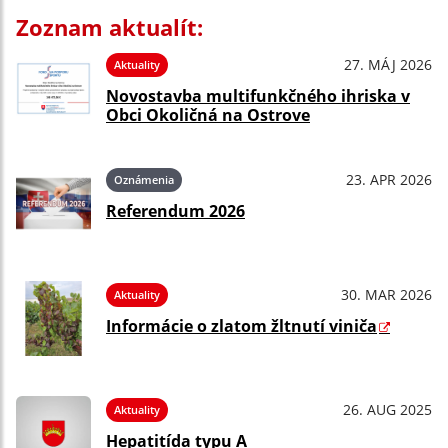
Zoznam aktualít:
27. MÁJ 2026
Aktuality
Novostavba multifunkčného ihriska v
Obci Okoličná na Ostrove
23. APR 2026
Oznámenia
Referendum 2026
30. MAR 2026
Aktuality
Informácie o zlatom žltnutí viniča
26. AUG 2025
Aktuality
Hepatitída typu A