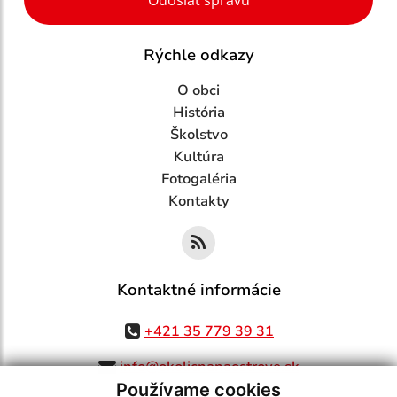
Rýchle odkazy
O obci
História
Školstvo
Kultúra
Fotogaléria
Kontakty
Kontaktné informácie
+421 35 779 39 31
info@okolicnanaostrove.sk
Používame cookies