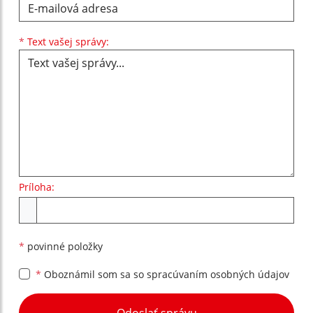
Text vašej správy...
*
Text vašej správy:
Príloha:
Príloha
*
povinné položky
*
Oboznámil som sa so
spracúvaním osobných údajov
Google reCaptcha Response
Odoslať správu