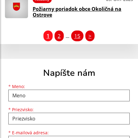
Požiarny poriadok obce Okoličná na
Ostrove
1
2
15
>
...
Napíšte nám
Meno
Priezvisko
E-mailová adresa
*
Meno:
*
Priezvisko:
*
E-mailová adresa: