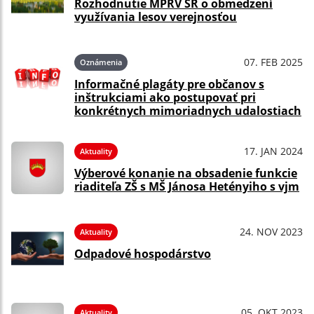
Rozhodnutie MPRV SR o obmedzení
využívania lesov verejnosťou
07. FEB 2025
Oznámenia
Informačné plagáty pre občanov s
inštrukciami ako postupovať pri
konkrétnych mimoriadnych udalostiach
17. JAN 2024
Aktuality
Výberové konanie na obsadenie funkcie
riaditeľa ZŠ s MŠ Jánosa Hetényiho s vjm
24. NOV 2023
Aktuality
Odpadové hospodárstvo
05. OKT 2023
Aktuality