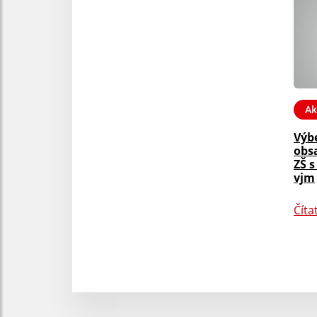
Ak
Výb
obsa
ZŠ 
vjm
Číta