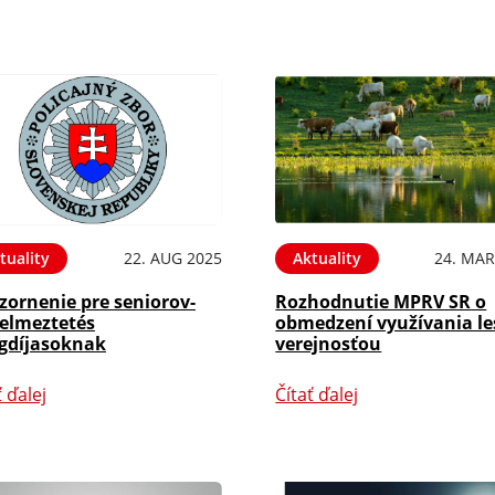
tuality
22. AUG 2025
Aktuality
24. MAR
zornenie pre seniorov-
Rozhodnutie MPRV SR o
yelmeztetés
obmedzení využívania le
gdíjasoknak
verejnosťou
ť ďalej
Čítať ďalej