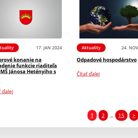
tuality
17. JAN 2024
Aktuality
24. NOV
erové konanie na
Odpadové hospodárstvo
denie funkcie riaditeľa
s MŠ Jánosa Hetényiho s
Čítať ďalej
ť ďalej
1
2
15
>
...