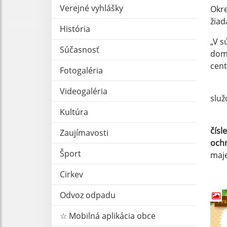
Verejné vyhlášky
Okre
žiad
História
„V s
Súčasnosť
domo
cent
Fotogaléria
Súča
Videogaléria
služ
Kultúra
V p
čísl
Zaujímavosti
ochr
Šport
maje
Cirkev
Verí
Odvoz odpadu
☆ Mobilná aplikácia obce