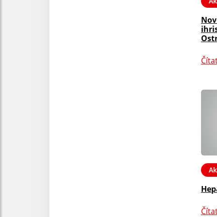
Ak
Nov
ihri
Ost
Číta
Ak
Hep
Číta