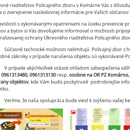
sné riaditeľstvo Policajného zboru v Komárne Vás z dôvod
a o zverejnenie nasledovnej informácie pre Vašich občanov:
úvislosti s vykonávanými opatreniami na úseku prevencie 
v a bytov si Vás dovoľujeme informovať o možnosti pripoje
ralizovanej ochrany Okresného riaditeľstva Policajného zb
sné technické možnosti nelimitujú Policajný zbor z hľad
obné zákroky v prípade narušenia objektu sú vykonávané P
rípade akýchkoľvek otázok ohľadom zabezpečenia vášho
e 0961313480, 0961313130
resp.
osobne na OR PZ Komárno, u
any objektov
, kde Vám budú poskytnuté podrobnejšie info
tku.
me, že naša spolupráca bude viesť k zvýšeniu vašej bez