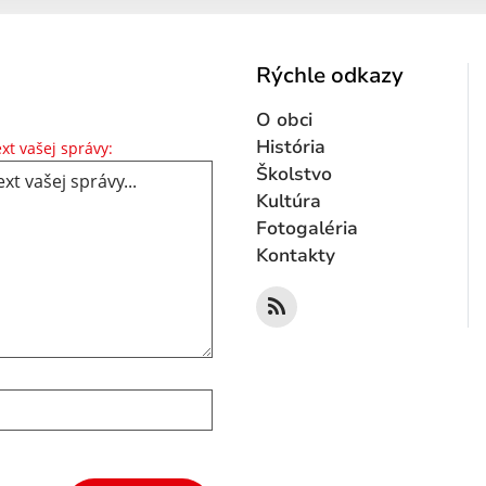
Rýchle odkazy
O obci
Text vašej správy...
História
xt vašej správy:
Školstvo
Kultúra
Fotogaléria
Kontakty