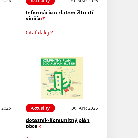
 2026
Aktuality
30. MAR 2026
Informácie o zlatom žltnutí
viniča
Čítať ďalej
 2025
Aktuality
30. APR 2025
dotazník-Komunitný plán
obce