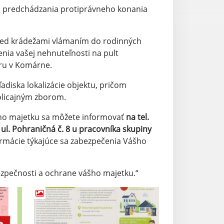
u predchádzania protiprávneho konania
pred krádežami vlámaním do rodinných
nia vašej nehnuteľnosti na pult
oru v Komárne.
iska lokalizácie objektu, pričom
olicajným zborom.
 majetku sa môžete informovať
na tel.
l. Pohraničná č. 8 u pracovníka skupiny
rmácie týkajúce sa zabezpečenia Vášho
pečnosti a ochrane vášho majetku.“