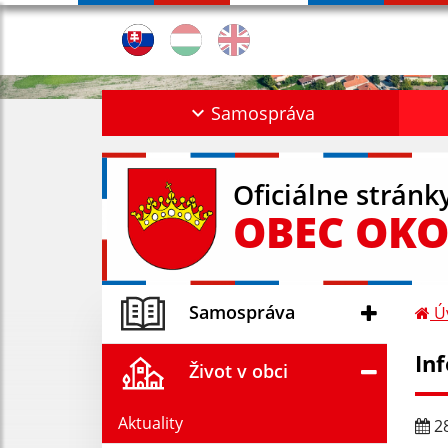
Samospráva
Oficiálne stránk
OBEC OKO
Samospráva
Ú
In
Život v obci
Aktuality
28