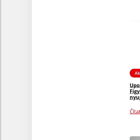
Ak
Upo
Fig
nyu
Číta