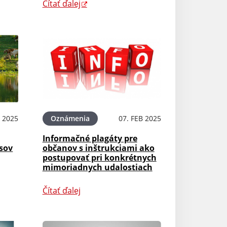
Čítať ďalej
 2025
Oznámenia
07. FEB 2025
Informačné plagáty pre
sov
občanov s inštrukciami ako
postupovať pri konkrétnych
mimoriadnych udalostiach
Čítať ďalej