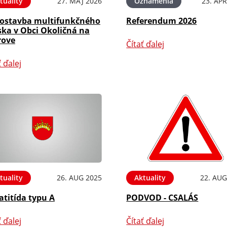
tuality
27. MÁJ 2026
Oznámenia
23. APR
ostavba multifunkčného
Referendum 2026
ska v Obci Okoličná na
rove
Čítať ďalej
ť ďalej
tuality
26. AUG 2025
Aktuality
22. AUG
atitída typu A
PODVOD - CSALÁS
ť ďalej
Čítať ďalej