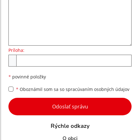
Príloha:
Príloha
*
povinné položky
*
Oboznámil som sa so
spracúvaním osobných údajov
Google reCaptcha Response
Odoslať správu
Rýchle odkazy
O obci