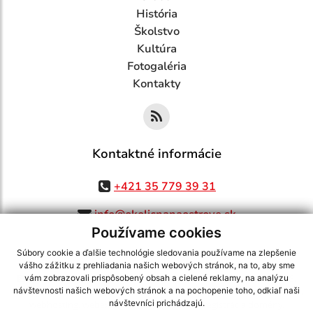
História
Školstvo
Kultúra
Fotogaléria
Kontakty
Kontaktné informácie
+421 35 779 39 31
info@okolicnanaostrove.sk
Používame cookies
Súbory cookie a ďalšie technológie sledovania používame na zlepšenie
vášho zážitku z prehliadania našich webových stránok, na to, aby sme
využite možnosť získavania aktuálnych informácií s využitím RSS
,
vám zobrazovali prispôsobený obsah a cielené reklamy, na analýzu
návštevnosti našich webových stránok a na pochopenie toho, odkiaľ naši
CMS systém (redakčný) systém ECHELON 2,
Mapa stránok
,
web portál
,
návštevníci prichádzajú.
webhosting
,
webex.digital, s.r.o.
,
domény
,
registrácia domény
,