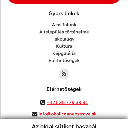
Gyors linkek
A mi falunk
A település történelme
Iskolaügy
Kultúra
Képgaléria
Elérhetőségek
Elérhetőségek
+421 35 779 39 31
info@okolicnanaostrove.sk
Az oldal sütiket használ