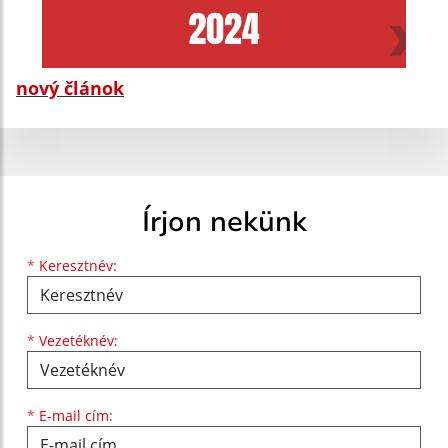
nový článok
Írjon nekünk
Keresztnév
Vezetéknév
E-mail cím
*
Keresztnév:
*
Vezetéknév:
*
E-mail cím: