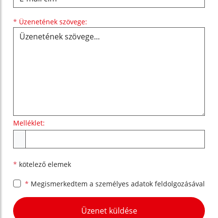
Üzenetének szövege...
*
Üzenetének szövege:
Melléklet:
Melléklet
*
kötelező elemek
*
Megismerkedtem a
személyes adatok feldolgozásával
Google reCaptcha Response
Üzenet küldése