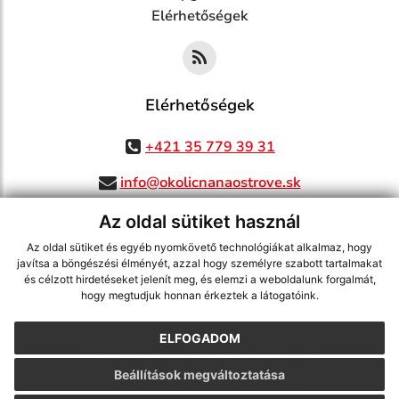
Elérhetőségek
Elérhetőségek
+421 35 779 39 31
info@okolicnanaostrove.sk
Az oldal sütiket használ
Az oldal sütiket és egyéb nyomkövető technológiákat alkalmaz, hogy
jusson a legfrissebb információkhoz az RSS csatornánkon keresztűl
,
javítsa a böngészési élményét, azzal hogy személyre szabott tartalmakat
ECHELON 2 tartalomkezelő rendszer,
Honlap térkép
,
Internetes portál
,
és célzott hirdetéseket jelenít meg, és elemzi a weboldalunk forgalmát,
hogy megtudjuk honnan érkeztek a látogatóink.
webhosting
,
webex.digital, s.r.o.
,
doménnevek
,
doménnév regisztráció
,
cég webex.digital, s.r.o.
,
műszaki üzemeltető
ELFOGADOM
A legutolsó frissítés időpontja:
06.08.2026
Beállítások megváltoztatása
Nyomtatás
|
Hozzáférési nyilatkozat