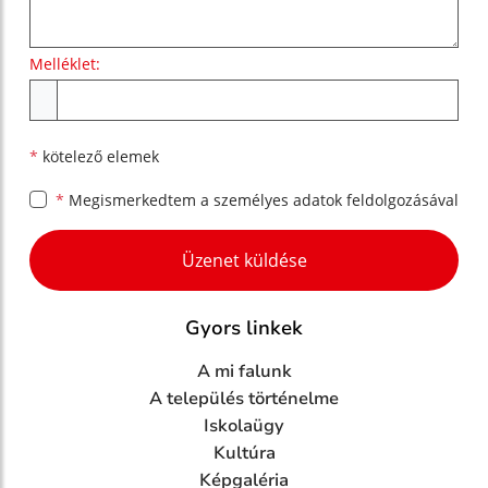
Melléklet:
Melléklet
*
kötelező elemek
*
Megismerkedtem a
személyes adatok feldolgozásával
Google reCaptcha Response
Üzenet küldése
Gyors linkek
A mi falunk
A település történelme
Iskolaügy
Kultúra
Képgaléria