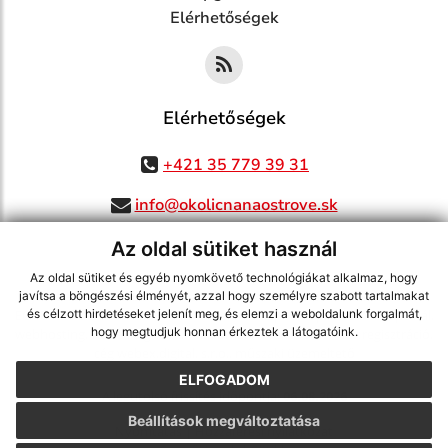
Elérhetőségek
Elérhetőségek
+421 35 779 39 31
info@okolicnanaostrove.sk
Az oldal sütiket használ
Az oldal sütiket és egyéb nyomkövető technológiákat alkalmaz, hogy
jusson a legfrissebb információkhoz az RSS csatornánkon keresztűl
,
javítsa a böngészési élményét, azzal hogy személyre szabott tartalmakat
ECHELON 2 tartalomkezelő rendszer,
Honlap térkép
,
Internetes portál
,
és célzott hirdetéseket jelenít meg, és elemzi a weboldalunk forgalmát,
hogy megtudjuk honnan érkeztek a látogatóink.
webhosting
,
webex.digital, s.r.o.
,
doménnevek
,
doménnév regisztráció
,
cég webex.digital, s.r.o.
,
műszaki üzemeltető
ELFOGADOM
A legutolsó frissítés időpontja:
06.08.2026
Beállítások megváltoztatása
Nyomtatás
|
Hozzáférési nyilatkozat