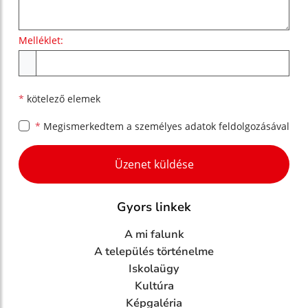
Melléklet:
Melléklet
*
kötelező elemek
*
Megismerkedtem a
személyes adatok feldolgozásával
Google reCaptcha Response
Üzenet küldése
Gyors linkek
A mi falunk
A település történelme
Iskolaügy
Kultúra
Képgaléria