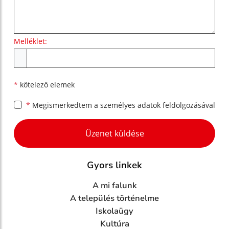
Melléklet:
Melléklet
*
kötelező elemek
*
Megismerkedtem a
személyes adatok feldolgozásával
Google reCaptcha Response
Üzenet küldése
Gyors linkek
A mi falunk
A település történelme
Iskolaügy
Kultúra