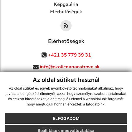
Képgaléria
Elérhetőségek
Elérhetőségek
+421 35 779 39 31
info@okolicnanaostrove.sk
Az oldal sütiket használ
Az oldal sütiket és egyéb nyomkövető technológiákat alkalmaz, hogy
jusson a legfrissebb információkhoz az RSS csatornánkon keresztűl
,
javítsa a böngészési élményét, azzal hogy személyre szabott tartalmakat
ECHELON 2 tartalomkezelő rendszer,
Honlap térkép
,
Internetes portál
,
és célzott hirdetéseket jelenít meg, és elemzi a weboldalunk forgalmát,
hogy megtudjuk honnan érkeztek a látogatóink.
webhosting
,
webex.digital, s.r.o.
,
doménnevek
,
doménnév regisztráció
,
cég webex.digital, s.r.o.
,
műszaki üzemeltető
ELFOGADOM
A legutolsó frissítés időpontja:
31.07.2026
Beállítások megváltoztatása