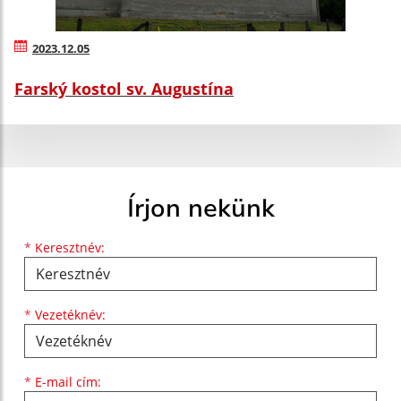
2023.12.05
Farský kostol sv. Augustína
Írjon nekünk
Keresztnév
Vezetéknév
E-mail cím
*
Keresztnév:
*
Vezetéknév:
*
E-mail cím: