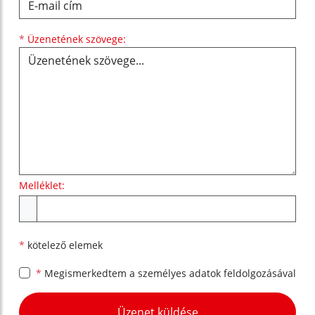
Üzenetének szövege...
*
Üzenetének szövege:
Melléklet:
Melléklet
*
kötelező elemek
*
Megismerkedtem a
személyes adatok feldolgozásával
Google reCaptcha Response
Üzenet küldése