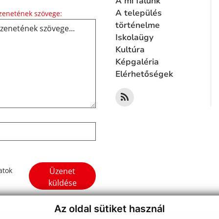
A mi falunk
Üzenetének szövege...
A település
enetének szövege:
történelme
Iskolaügy
Kultúra
Képgaléria
Elérhetőségek
Google reCaptcha Response
Üzenet
atok
küldése
Az oldal sütiket használ