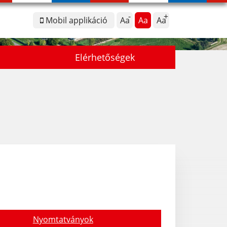
Mobil applikáció
Aa
Aa
Aa
Elérhetőségek
Nyomtatványok