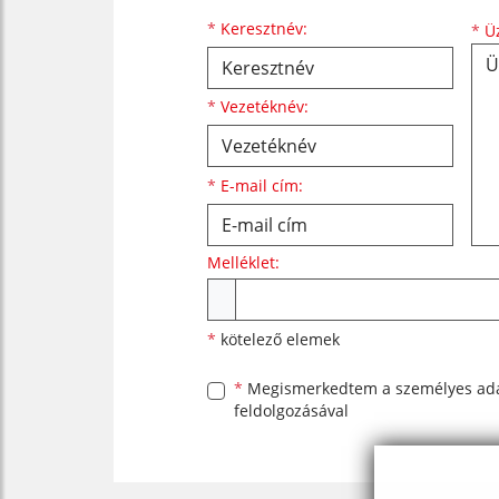
Keresztnév
Vezetéknév
E-mail cím
*
Keresztnév:
*
Üz
*
Vezetéknév:
*
E-mail cím:
Melléklet:
Melléklet
*
kötelező elemek
*
Megismerkedtem a
személyes ad
feldolgozásával