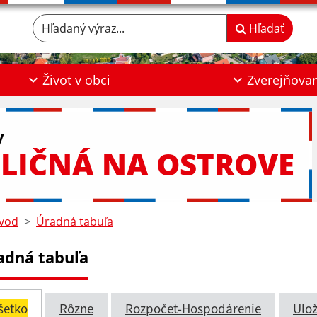
Hľadaný výraz...
Hľadať
Život v obci
Zverejňova
y
LIČNÁ NA OSTROVE
vod
Úradná tabuľa
adná tabuľa
šetko
Rôzne
Rozpočet-Hospodárenie
Ulož