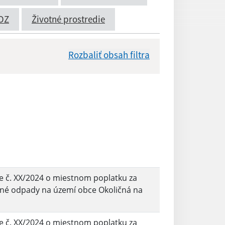
OZ
Životné prostredie
Rozbaliť obsah filtra
Dátum zverejnenia od:
Reset
 č. XX/2024 o miestnom poplatku za
né odpady na území obce Okoličná na
 č. XX/2024 o miestnom poplatku za