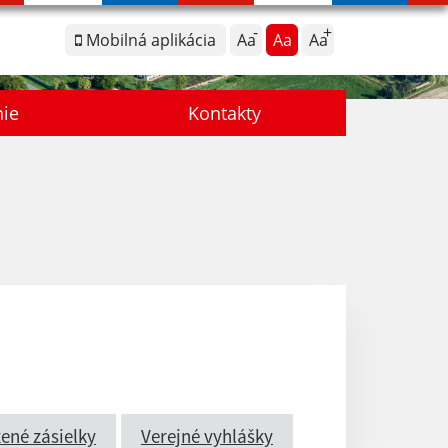
Mobilná aplikácia
Aa
Aa
Aa
nie
Kontakty
ené zásielky
Verejné vyhlášky