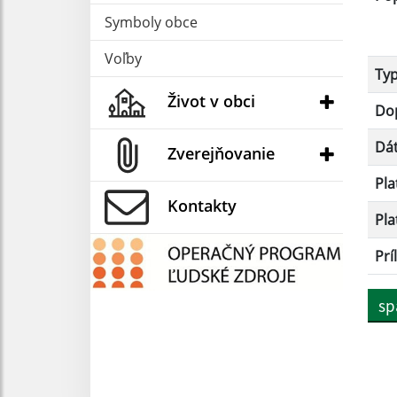
Symboly obce
Voľby
Ty
Život v obci
Dop
Dá
Zverejňovanie
Pla
Kontakty
Pla
Prí
sp