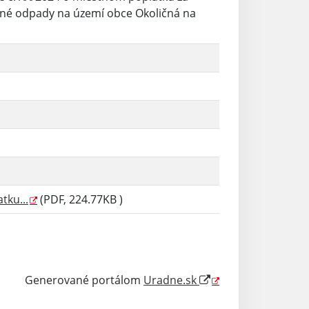
né odpady na území obce Okoličná na
ku...
(PDF, 224.77KB )
Generované portálom
Uradne.sk