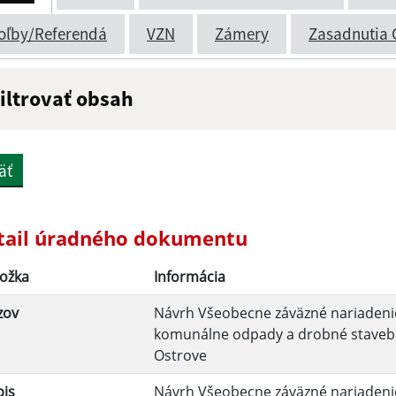
oľby/Referendá
VZN
Zámery
Zasadnutia 
iltrovať obsah
ázov:
Popis:
äť
átum zverejnenia do:
tail úradného dokumentu
ožka
Informácia
Filtrovať
zov
Návrh Všeobecne záväzné nariadenie
komunálne odpady a drobné staveb
Ostrove
pis
Návrh Všeobecne záväzné nariadenie