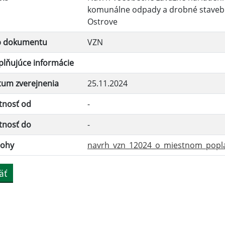
komunálne odpady a drobné staveb
Ostrove
p dokumentu
VZN
lňujúce informácie
tum zverejnenia
25.11.2024
tnosť od
-
tnosť do
-
lohy
navrh_vzn_12024_o_miestnom_poplat
äť