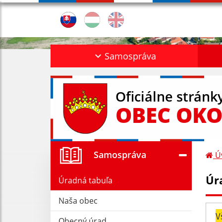
Samospráva
Oficiálne stránk
OBEC OKO
Samospráva
Ú
Úr
Úradná tabuľa
Naša obec
V
Obecný úrad