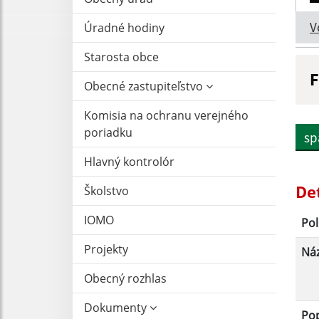
V
Úradné hodiny
Starosta obce
F
Obecné zastupiteľstvo
N
Komisia na ochranu verejného
poriadku
sp
D
Hlavný kontrolór
De
Školstvo
IOMO
Pol
Projekty
Ná
Obecný rozhlas
Dokumenty
Po