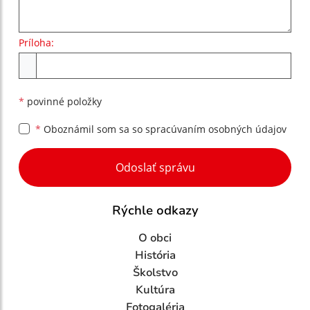
Príloha:
Príloha
*
povinné položky
*
Oboznámil som sa so
spracúvaním osobných údajov
Google reCaptcha Response
Odoslať správu
Rýchle odkazy
O obci
História
Školstvo
Kultúra
Fotogaléria