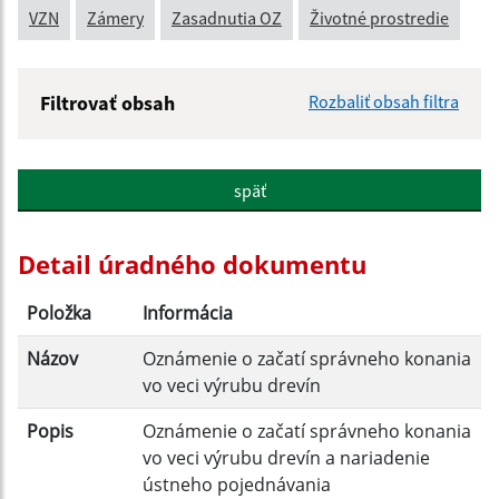
VZN
Zámery
Zasadnutia OZ
Životné prostredie
Filtrovať obsah
Rozbaliť obsah filtra
Názov:
späť
Popis:
Detail úradného dokumentu
Dátum zverejnenia od:
Položka
Informácia
Názov
Oznámenie o začatí správneho konania
Dátum zverejnenia do:
vo veci výrubu drevín
Popis
Oznámenie o začatí správneho konania
vo veci výrubu drevín a nariadenie
Filtrovať
Reset
ústneho pojednávania