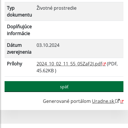
Typ
Životné prostredie
dokumentu
Doplňujúce
informácie
Dátum
03.10.2024
zverejnenia
Prílohy
2024_10_02_11_55_05ZaF2J.pdf
(PDF,
45.62KB )
späť
Generované portálom
Uradne.sk