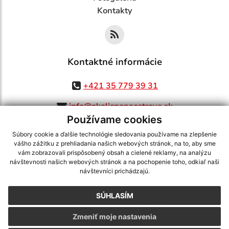
Kontakty
Kontaktné informácie
+421 35 779 39 31
info@okolicnanaostrove.sk
Používame cookies
Súbory cookie a ďalšie technológie sledovania používame na zlepšenie
vášho zážitku z prehliadania našich webových stránok, na to, aby sme
využite možnosť získavania aktuálnych informácií s využitím RSS
,
vám zobrazovali prispôsobený obsah a cielené reklamy, na analýzu
CMS systém (redakčný) systém ECHELON 2,
Mapa stránok
,
web portál
,
návštevnosti našich webových stránok a na pochopenie toho, odkiaľ naši
návštevníci prichádzajú.
webhosting
,
webex.digital, s.r.o.
,
domény
,
registrácia domény
,
spoločnosť webex.digital, s.r.o.
,
technický prevádzkovateľ
SÚHLASÍM
Posledná aktualizácia:
06.08.2026
Zmeniť moje nastavenia
Vytlačiť stránku
|
Vyhlásenie o prístupnosti